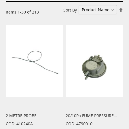
Set
Sort By
Items
1
-
30
of
213
De
Dir
2 METRE PROBE
20/10Pa FUME PRESSURE SWITCH
COD. 410240A
COD. 4790010