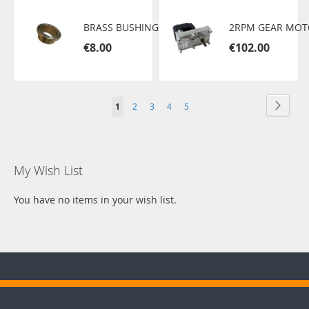
BRASS BUSHING
€8.00
€102.00
Page
Page
Next
You're
Page
Page
Page
Page
1
2
3
4
5
currently
reading
My Wish List
page
You have no items in your wish list.